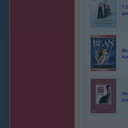
7 Z
ge
Bea
Ka
Ab
to