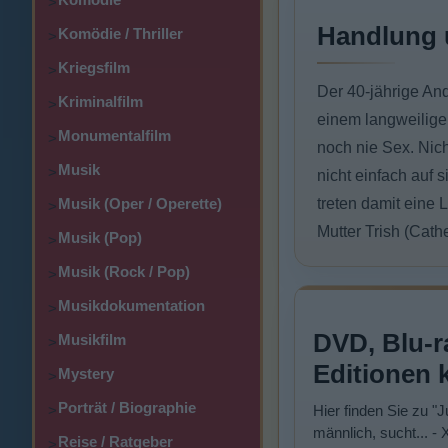
>
Handlung 
Komödie / Thriller
>
Kriegsfilm
>
Der 40-jährige And
Kriminalfilm
>
einem langweiligen
Monumentalfilm
>
noch nie Sex. Nich
Musik
>
nicht einfach auf 
Musik (Oper / Operette)
treten damit eine
>
Mutter Trish (Cathe
Musik (Pop)
>
Musik (Rock / Pop)
>
Musikdokumentation
>
DVD, Blu-r
Musikfilm
>
Editionen 
Mystery
>
Porträt / Biographie
>
Hier finden Sie zu "J
männlich, sucht... -
Reise / Ratgeber
>