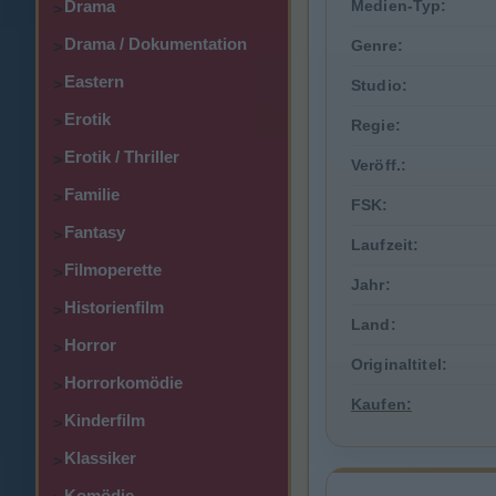
Drama
Medien-Typ:
>
Drama / Dokumentation
Genre:
>
Eastern
>
Studio:
Erotik
>
Regie:
Erotik / Thriller
>
Veröff.:
Familie
>
FSK:
Fantasy
>
Laufzeit:
Filmoperette
>
Jahr:
Historienfilm
>
Land:
Horror
>
Originaltitel:
Horrorkomödie
>
Kaufen:
Kinderfilm
>
Klassiker
>
Komödie