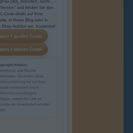
gfrau (40), männlich, sucht... -
Version" und binden Sie den
-Code direkt auf Ihrer
ite, in Ihrem Blog oder in
r Ebay-Auktion ein. Kostenlos!
pyright Hinweis:
lminfos.de, alle Rechte
rbehalten. Sie dürfen diese
lmbeschreibung frei auf Ihrer
bsite verwenden und in
ktionsbeschreibungen
nfügen, soweit der Link zu
lminfos.de unverändert erhalten
eibt.