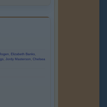
Rogen
,
Elizabeth Banks
,
ngs
,
Jordy Masterson
,
Chelsea