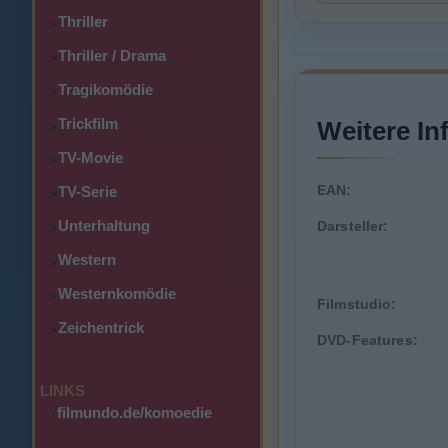
Thriller
>
Thriller / Drama
>
Tragikomödie
>
Trickfilm
Weitere In
>
TV-Movie
>
EAN:
TV-Serie
>
Unterhaltung
Darsteller:
>
Western
>
Westernkomödie
>
Filmstudio:
Zeichentrick
>
DVD-Features:
LINKS
·
filmundo.de/komoedie