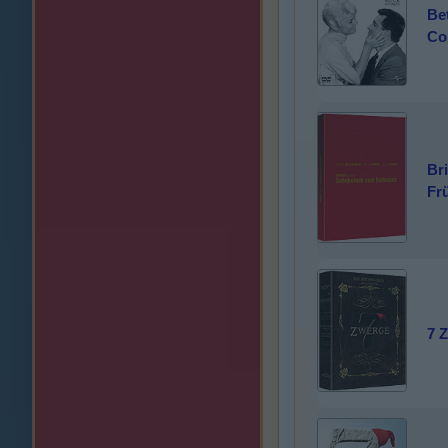
Bet
Co
Br
Fr
7 