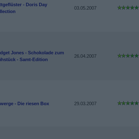
tgeflüster - Doris Day
03.05.2007
llection
idget Jones - Schokolade zum
26.04.2007
ühstück - Samt-Edition
Zwerge - Die riesen Box
29.03.2007