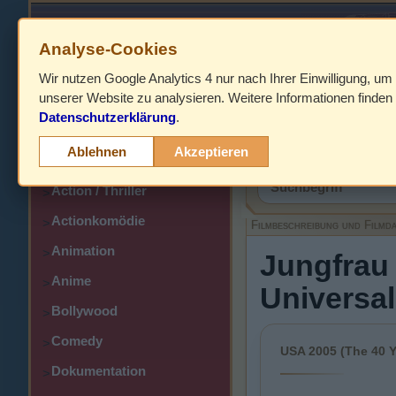
Analyse-Cookies
Wir nutzen Google Analytics 4 nur nach Ihrer Einwilligung, um
HOME
unserer Website zu analysieren. Weitere Informationen finden 
Datenschutzerklärung
.
Abenteuer
>
Filmbeschreibung,
Ablehnen
Akzeptieren
Action
>
Action / Thriller
>
Actionkomödie
>
Filmbeschreibung und Filmd
Animation
>
Jungfrau 
Anime
>
Universal
Bollywood
>
Comedy
>
USA 2005 (The 40 Y
Dokumentation
>