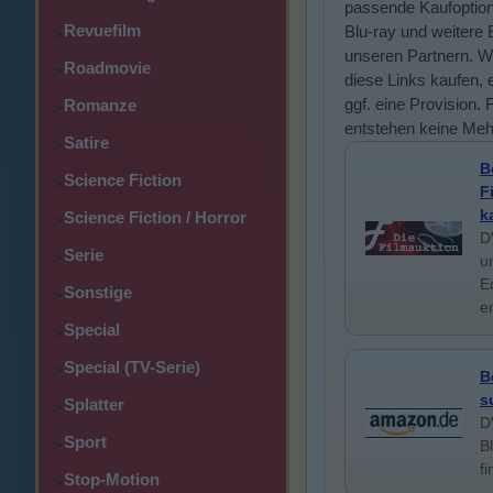
passende Kaufoptio
Revuefilm
Blu-ray und weitere 
>
unseren Partnern. W
Roadmovie
>
diese Links kaufen, e
ggf. eine Provision. 
Romanze
>
entstehen keine Meh
Satire
>
B
Science Fiction
>
F
k
Science Fiction / Horror
>
D
Serie
>
u
E
Sonstige
>
e
Special
>
Special (TV-Serie)
>
B
s
Splatter
>
D
Sport
>
B
f
Stop-Motion
>