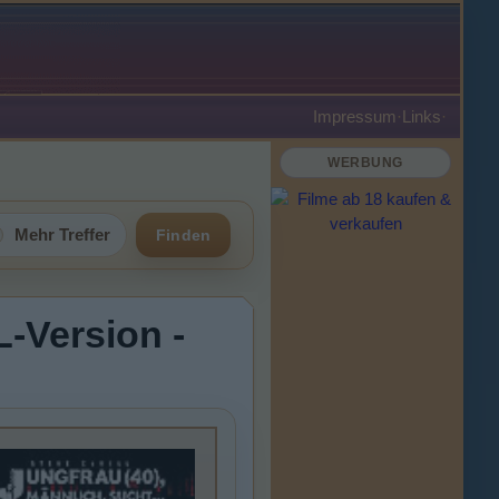
Impressum
·
Links
·
WERBUNG
Mehr Treffer
Finden
L-Version -