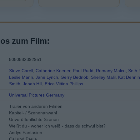
fos zum Film:
5050582392951
Steve Carell
,
Catherine Keener
,
Paul Rudd
,
Romany Malco
,
Seth 
Leslie Mann
,
Jane Lynch
,
Gerry Bednob
,
Shelley Malil
,
Kat Denni
Smith
,
Jonah Hill
,
Erica Vittina Phillips
Universal Pictures Germany
Trailer von anderen Filmen
Kapitel- / Szenenanwahl
Unveröffentlichte Szenen
Weißt du - woher ich weiß - dass du schwul bist?
Andys Fantasien
Cal und Paula