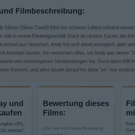
und Filmbeschreibung:
y Stitzer (Steve Carell) führt ein schönes Leben mitsamt seine
 Job in einem Elektrogeschäft. Doch da ist eine Sache, die ihm
t einmal aus Versehen. Andy hat sich damit arrangiert, aber s
sich beruhen lassen. Sie versuchen alles, um Andy aus seiner "S
 Lawine von misslungenen Verabredungen los. Doch dann trifft A
rine Keener), und alles deutet darauf hin dass "es" nun endlich p
ay und
Bewertung dieses
Fi
kaufen
Films:
mi
ungfrau (40),
Expo
(Zur Zeit noch keine Bewertung
Cove
 XXL-Version"
vorhanden.)