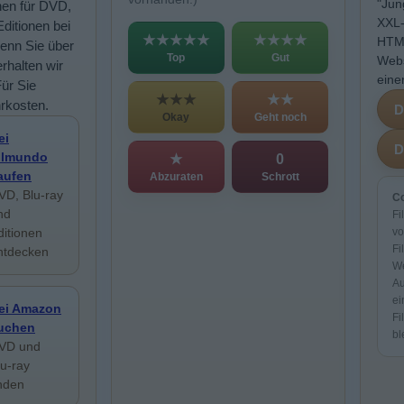
"Jun
nen für DVD,
XXL-
Editionen bei
★★★★★
★★★★
HTML
enn Sie über
Top
Gut
Webs
rhalten wir
eine
Für Sie
★★★
★★
rkosten.
Okay
Geht noch
ei
ilmundo
★
0
aufen
Abzuraten
Schrott
VD, Blu-ray
Co
nd
Fi
ditionen
vo
Fi
ntdecken
We
Au
ei
ei Amazon
Fi
uchen
bl
VD und
lu-ray
inden