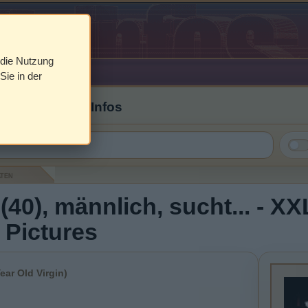
 die Nutzung
Sie in der
 Cover & DVD Infos
aten
(40), männlich, sucht... - XX
 Pictures
ear Old Virgin)