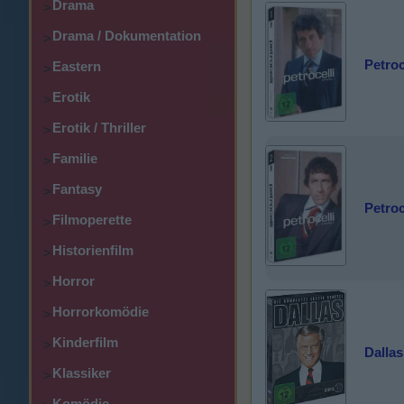
Drama
>
Drama / Dokumentation
>
Petroce
Eastern
>
Erotik
>
Erotik / Thriller
>
Familie
>
Fantasy
>
Petroce
Filmoperette
>
Historienfilm
>
Horror
>
Horrorkomödie
>
Kinderfilm
>
Dallas
Klassiker
>
Komödie