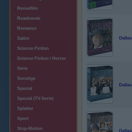
Revuefilm
>
Roadmovie
>
Romanze
>
Dallas
Satire
>
Science Fiction
>
Science Fiction / Horror
>
Serie
>
Sonstige
>
Dallas 
Special
>
Special (TV-Serie)
>
Splatter
>
Sport
>
Stop-Motion
>
Dallas 