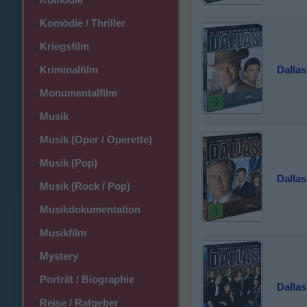
>
Komödie / Thriller
>
Kriegsfilm
>
Kriminalfilm
Dallas
>
Monumentalfilm
>
Musik
>
Musik (Oper / Operette)
>
Musik (Pop)
>
Dallas
Musik (Rock / Pop)
>
Musikdokumentation
>
Musikfilm
>
Mystery
>
Porträt / Biographie
>
Dallas
Reise / Ratgeber
>