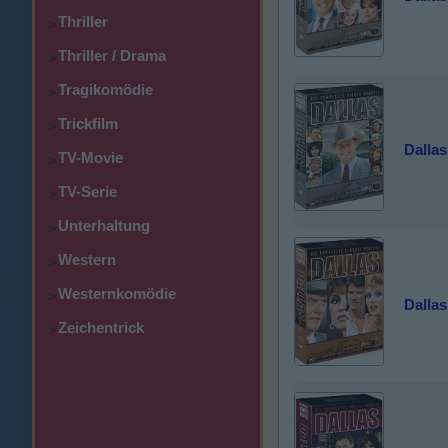
Thriller
>
Thriller / Drama
>
Tragikomödie
>
Trickfilm
>
Dallas 
TV-Movie
>
TV-Serie
>
Unterhaltung
>
Western
>
Westernkomödie
>
Dallas 
Zeichentrick
>