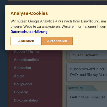
Analyse-Cookies
Wir nutzen Google Analytics 4 nur nach Ihrer Einwilligung, um
HOME
unserer Website zu analysieren. Weitere Informationen finden 
Datenschutzerklärung
.
Abenteuer
Susan Ho
>
Ablehnen
Akzeptieren
Action
>
Action / Thriller
>
Actionkomödie
>
Animation
>
Susan Howard
in der 
DVD- und Blu-ray-Veröf
Anime
>
Bollywood
>
Darsteller
Comedy
>
Gefundene Filme: 30
Dokumentation
>