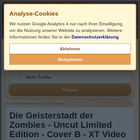
Analyse-Cookies
Wir nutzen Google Analytics 4 nur nach Ihrer Einwilligung,
um die Nutzung unserer Website zu analysieren. Weitere
HOME
Impressum
Links
Informationen finden Sie in der
Datenschutzerklärung
.
Filmbeschreibung, Cover & DVD Infos
Ablehnen
Akzeptieren
Mehr Treffer
Finden
Filmbeschreibung und Filmdaten
Die Geisterstadt der
Zombies - Uncut Limited
Edition - Cover B - XT Video