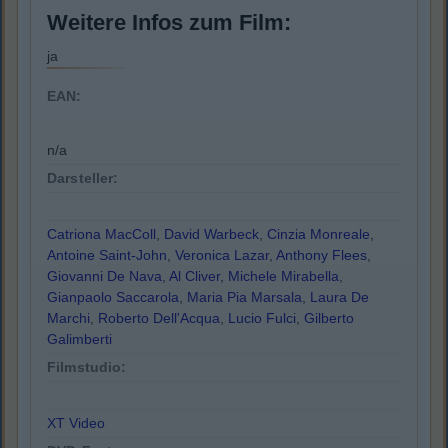
Weitere Infos zum Film:
ja
EAN:
n/a
Darsteller:
Catriona MacColl
,
David Warbeck
,
Cinzia Monreale
,
Antoine Saint-John
,
Veronica Lazar
,
Anthony Flees
,
Giovanni De Nava
,
Al Cliver
,
Michele Mirabella
,
Gianpaolo Saccarola
,
Maria Pia Marsala
,
Laura De
Marchi
,
Roberto Dell'Acqua
,
Lucio Fulci
,
Gilberto
Galimberti
Filmstudio:
XT Video