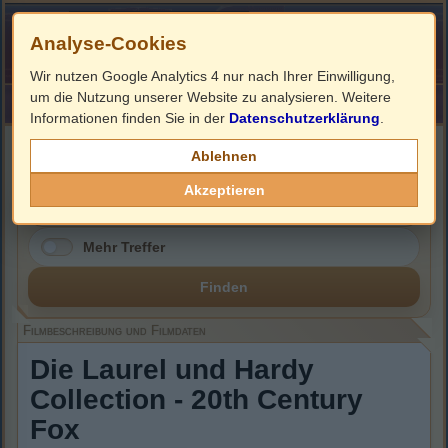
Analyse-Cookies
Wir nutzen Google Analytics 4 nur nach Ihrer Einwilligung,
um die Nutzung unserer Website zu analysieren. Weitere
HOME
Impressum
Links
Informationen finden Sie in der
Datenschutzerklärung
.
Filmbeschreibung, Cover & DVD Infos
Ablehnen
Akzeptieren
Mehr Treffer
Finden
Filmbeschreibung und Filmdaten
Die Laurel und Hardy
Collection - 20th Century
Fox