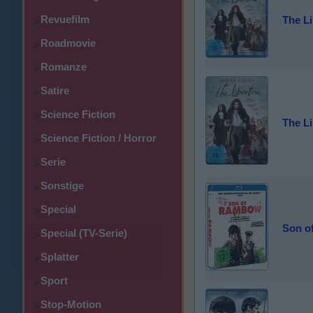
Revuefilm
The Li
>
Roadmovie
>
Romanze
>
Satire
>
Science Fiction
>
The Li
Science Fiction / Horror
>
Serie
>
Sonstige
>
Special
>
Son o
Special (TV-Serie)
>
Splatter
>
Sport
>
Stop-Motion
>