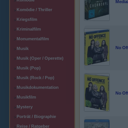
>
Media
Komödie / Thriller
>
Kriegsfilm
>
Kriminalfilm
>
Monumentalfilm
>
No Off
Musik
>
Musik (Oper / Operette)
>
Musik (Pop)
>
Musik (Rock / Pop)
>
Musikdokumentation
>
No Off
Musikfilm
>
Mystery
>
Porträt / Biographie
>
Reise / Ratgeber
>