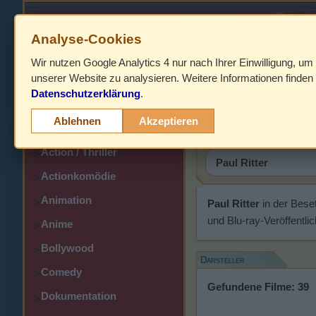
Analyse-Cookies
Wir nutzen Google Analytics 4 nur nach Ihrer Einwilligung, um
HOME
unserer Website zu analysieren. Weitere Informationen finden 
Datenschutzerklärung
.
Abenteuer
Paul Ritter
>
Ablehnen
Akzeptieren
Action
>
Action / Thriller
>
Actionkomödie
>
Animation
>
Paul Ritter
in der Bese
und Blu-ray-Veröffentli
Anime
>
Bollywood
>
Darsteller
Comedy
>
Gefundene Filme: 39
Dokumentation
>