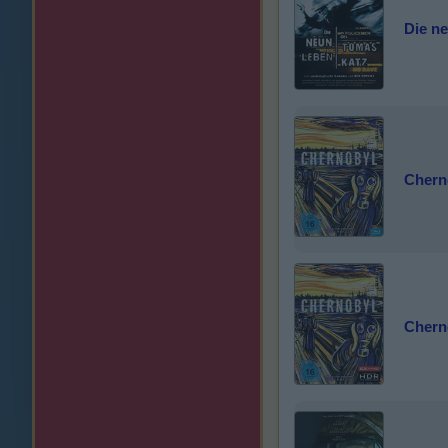
Die n
Chern
Chern