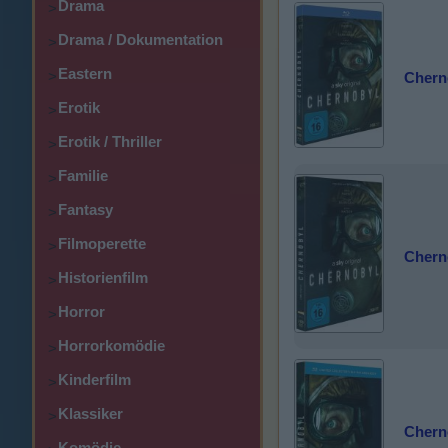
Drama
>
Drama / Dokumentation
>
Eastern
>
Chern
Erotik
>
Erotik / Thriller
>
Familie
>
Fantasy
>
Filmoperette
>
Chern
Historienfilm
>
Horror
>
Horrorkomödie
>
Kinderfilm
>
Klassiker
>
Cherno
Komödie