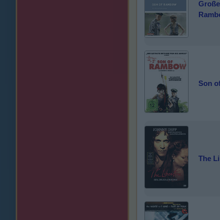
Große
Ramb
Son o
The Li