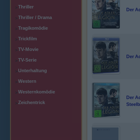
Thriller
>
Der A
Thriller / Drama
>
Tragikomödie
>
Trickfilm
>
TV-Movie
>
Der A
TV-Serie
>
Unterhaltung
>
Western
>
Westernkomödie
>
Der Ad
Zeichentrick
>
Steel