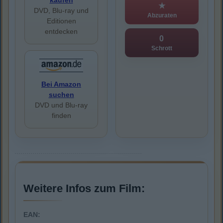
kaufen
★
DVD, Blu-ray und
Abzuraten
Editionen
entdecken
0
Schrott
Bei Amazon
suchen
DVD und Blu-ray
finden
Weitere Infos zum Film:
EAN: