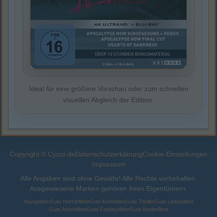
Ideal für eine größere Vorschau oder zum schnellen
visuellen Abgleich der Edition.
Copyright © Cycor.de
Datenschutzerklärung
Cookie-Einstellungen
Impressum
Alle Angaben sind ohne Gewähr! Alle Rechte vorbehalten.
Ausgewiesene Marken gehören ihren Eigentümern.
Navigation:
Gute Horrorfilme
Gute Komödien
Gute Thriller
Gute Liebesfilme
Gute Actionfilme
Gute Fantasyfilme
Gute Kinderfilme