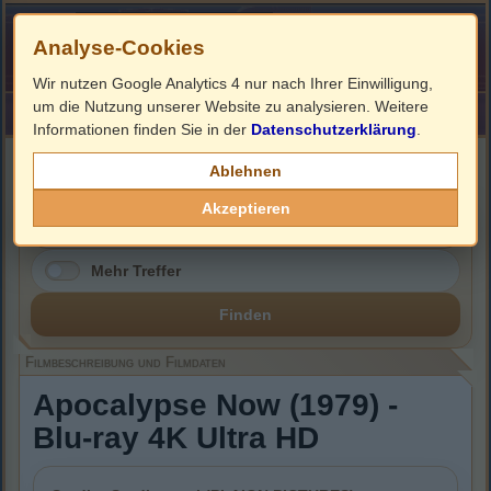
Analyse-Cookies
Wir nutzen Google Analytics 4 nur nach Ihrer Einwilligung,
um die Nutzung unserer Website zu analysieren. Weitere
HOME
Impressum
Links
Informationen finden Sie in der
Datenschutzerklärung
.
Filmbeschreibung, Cover & Blu-ray Infos
Ablehnen
Akzeptieren
Mehr Treffer
Finden
Filmbeschreibung und Filmdaten
Apocalypse Now (1979) -
Blu-ray 4K Ultra HD