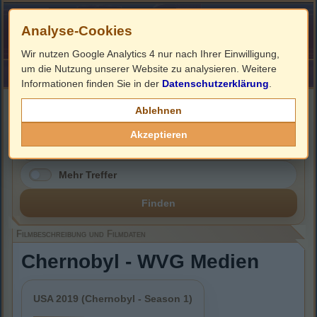
Analyse-Cookies
Wir nutzen Google Analytics 4 nur nach Ihrer Einwilligung,
um die Nutzung unserer Website zu analysieren. Weitere
HOME
Impressum
Links
Informationen finden Sie in der
Datenschutzerklärung
.
Filmbeschreibung, Cover & DVD Infos
Ablehnen
Akzeptieren
Mehr Treffer
Finden
Filmbeschreibung und Filmdaten
Chernobyl - WVG Medien
USA 2019 (Chernobyl - Season 1)